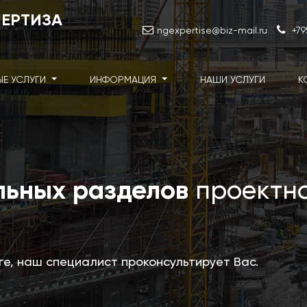
ПЕРТИЗА
ngexpertise@biz-mail.ru
+79
ЫЕ УСЛУГИ
ИНФОРМАЦИЯ
НАШИ УСЛУГИ
К
льных разделов
проектн
уге, наш специалист проконсультирует Вас.