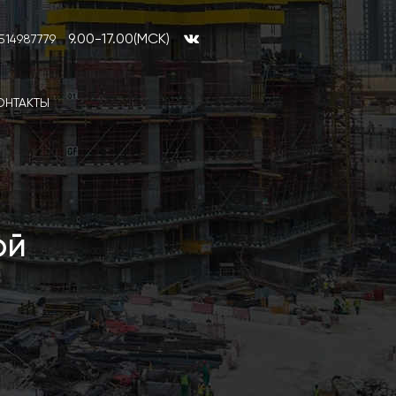
9.00-17.00(МСК)
514987779
ОНТАКТЫ
ой
Эксперти